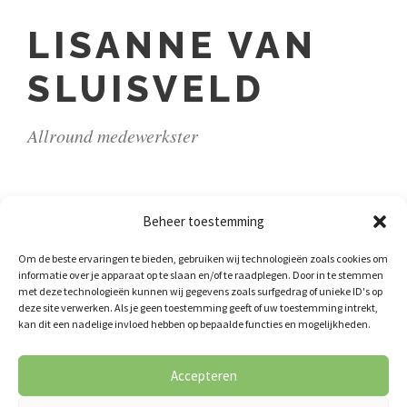
LISANNE VAN
SLUISVELD
Allround medewerkster
Beheer toestemming
Om de beste ervaringen te bieden, gebruiken wij technologieën zoals cookies om
informatie over je apparaat op te slaan en/of te raadplegen. Door in te stemmen
JONKERS ELSHOUT BV © - WEBSITE DOOR
INDICIA
met deze technologieën kunnen wij gegevens zoals surfgedrag of unieke ID's op
deze site verwerken. Als je geen toestemming geeft of uw toestemming intrekt,
kan dit een nadelige invloed hebben op bepaalde functies en mogelijkheden.
Accepteren