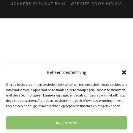
JONKERS ELSHOUT BV © - WEBSITE DOOR
INDICIA
Beheer toestemming
Om de beste ervaringen te bieden, gebruiken wij technologieën zoals cookies om
informatie over je apparaat op te slaan en/of te raadplegen. Door in te stemmen
met deze technologieën kunnen wij gegevens zoals surfgedrag of unieke ID's op
deze site verwerken. Als je geen toestemming geeft of uw toestemming intrekt,
kan dit een nadelige invloed hebben op bepaalde functies en mogelijkheden.
Accepteren